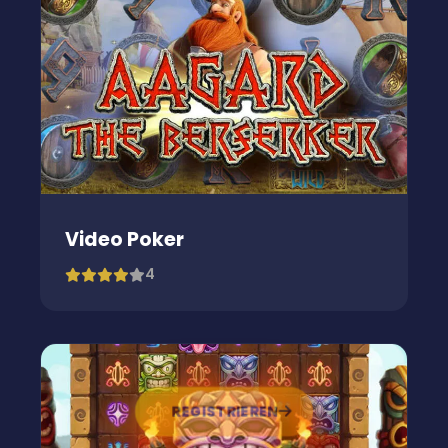
Video Poker
4
REGISTRIEREN