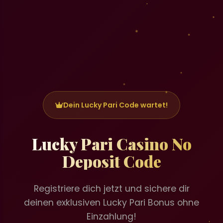
Dein Lucky Pari Code wartet!
Lucky Pari Casino No
Deposit Code
Registriere dich jetzt und sichere dir
deinen exklusiven Lucky Pari Bonus ohne
Einzahlung!