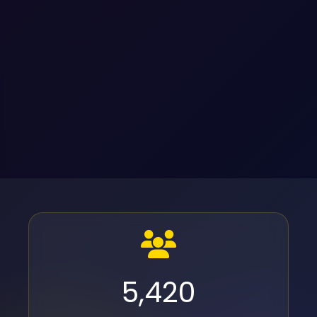
5,420