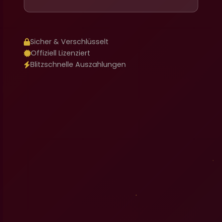
Sicher & Verschlüsselt
Offiziell Lizenziert
Blitzschnelle Auszahlungen