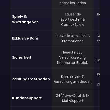
schnelles Laden
Lad
Tausende
Begren
Spiel- &
Sportwetten &
an W
Wettangebot
Casino-Spiele
S
Spezielle App-Boni &
Wenige
Exklusive Boni
Promotionen
speziel
Neueste SSL-
St
Sicherheit
Verschlüsselung,
Sicherhe
lizenzierter Betrieb
Begren
Diverse Ein- &
Zahlungsmethoden
Auszahlungsmethoden
Zahlun
24/7 Live-Chat & E-
Einge
Kundensupport
Mail-Support
Supp