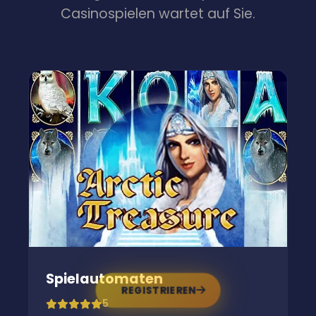
Casinospielen wartet auf Sie.
Spielautomaten
REGISTRIEREN
5