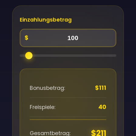
Einzahlungsbetrag
$
$111
Bonusbetrag:
40
Freispiele:
$211
Gesamtbetrag: