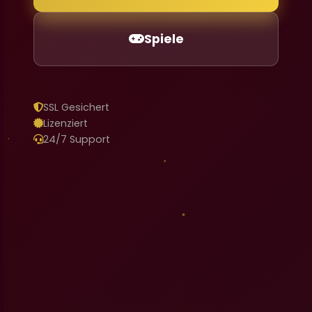
Spiele
SSL Gesichert
Lizenziert
24/7 Support