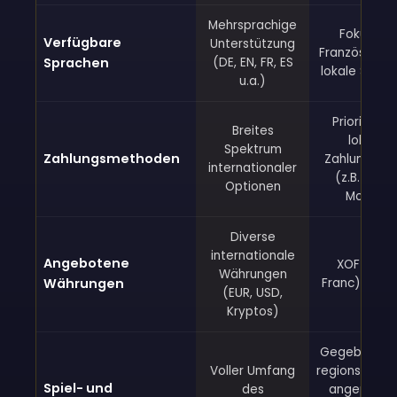
Mehrsprachige
Fokus auf
Verfügbare
Unterstützung
Französisch, 
Sprachen
(DE, EN, FR, ES
lokale Sprac
u.a.)
Priorisieru
Breites
lokaler
Spektrum
Zahlungsmethoden
Zahlungsmit
internationaler
(z.B. Mobil
Optionen
Money)
Diverse
internationale
Angebotene
XOF (CFA
Währungen
Währungen
Franc), ggf.
(EUR, USD,
Kryptos)
Gegebenenfa
Voller Umfang
regionsspezif
Spiel- und
des
angepasst