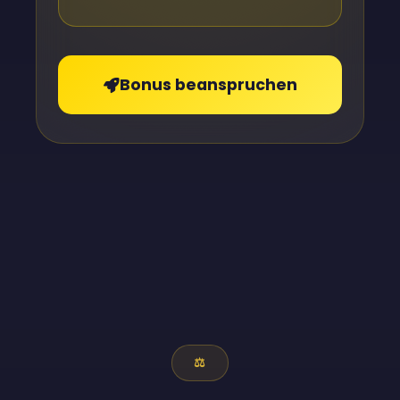
Bonus beanspruchen
⚖️