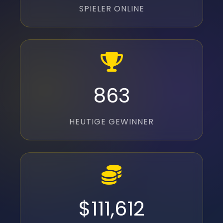
SPIELER ONLINE
892
HEUTIGE GEWINNER
$122,573