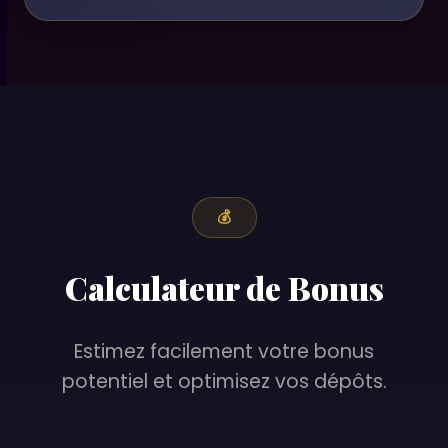
💰
Calculateur de Bonus
Estimez facilement votre bonus
potentiel et optimisez vos dépôts.