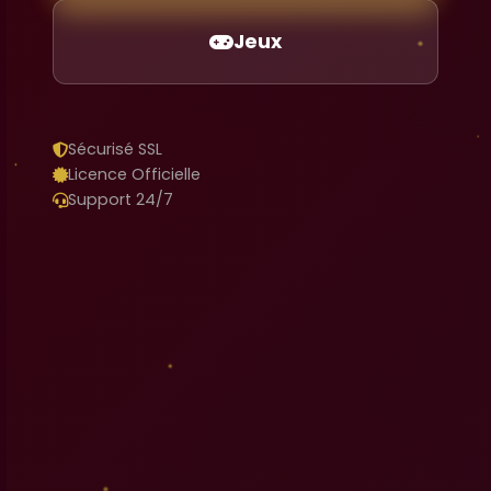
Jeux
Sécurisé SSL
Licence Officielle
Support 24/7