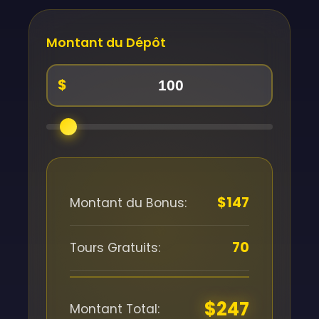
Montant du Dépôt
$
$147
Montant du Bonus:
70
Tours Gratuits:
$247
Montant Total: