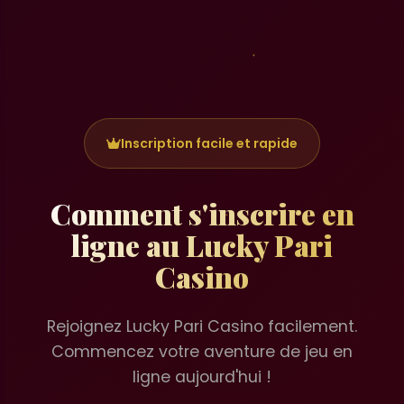
Inscription facile et rapide
Comment s'inscrire en
ligne au Lucky Pari
Casino
Rejoignez Lucky Pari Casino facilement.
Commencez votre aventure de jeu en
ligne aujourd'hui !