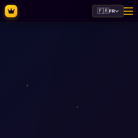
🇫🇷
FR