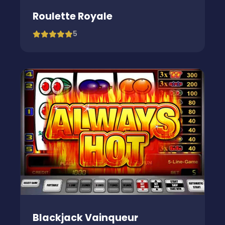
Roulette Royale
5
Blackjack Vainqueur