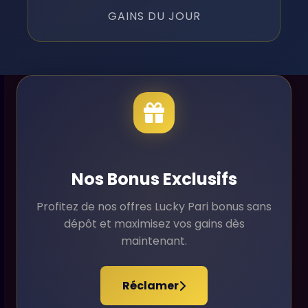
GAINS DU JOUR
Nos Bonus Exclusifs
Profitez de nos offres Lucky Pari bonus sans
dépôt et maximisez vos gains dès
maintenant.
Réclamer