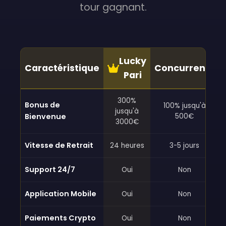
tour gagnant.
Lucky
Caractéristique
Concurrents
Pari
300%
Bonus de
100% jusqu'à
jusqu'à
Bienvenue
500€
3000€
Vitesse de Retrait
24 heures
3-5 jours
Support 24/7
Oui
Non
Application Mobile
Oui
Non
Paiements Crypto
Oui
Non