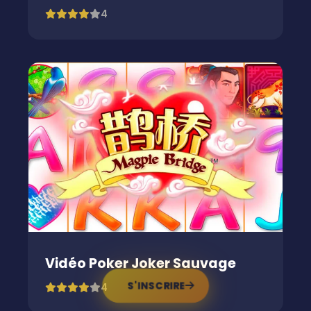
4
Vidéo Poker Joker Sauvage
S'INSCRIRE
4