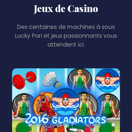
Jeux de Casino
Des centaines de machines à sous
Lucky Pari et jeux passionnants vous
attendent ici.