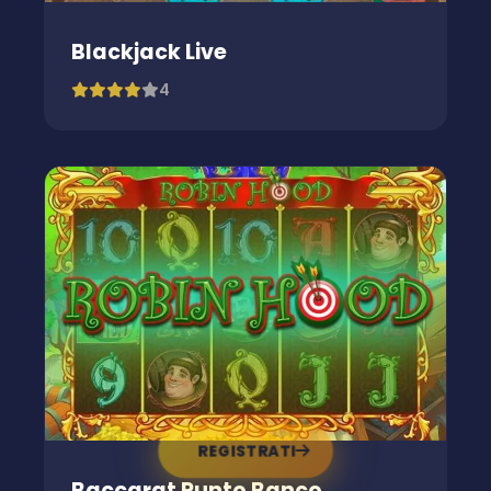
Blackjack Live
4
REGISTRATI
Baccarat Punto Banco