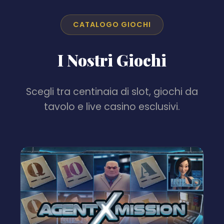
CATALOGO GIOCHI
I Nostri Giochi
Scegli tra centinaia di slot, giochi da
tavolo e live casino esclusivi.