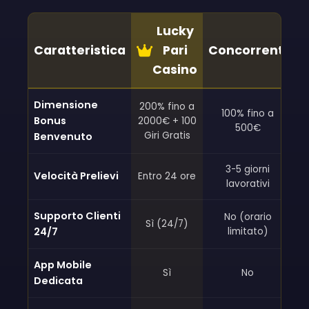
Lucky
Caratteristica
Pari
Concorrenti
Casino
Dimensione
200% fino a
100% fino a
Bonus
2000€ + 100
500€
Giri Gratis
Benvenuto
3-5 giorni
Velocità Prelievi
Entro 24 ore
lavorativi
Supporto Clienti
No (orario
Sì (24/7)
24/7
limitato)
App Mobile
Sì
No
Dedicata