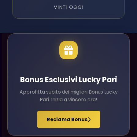
VINTI OGGI
Bonus Esclusivi Lucky Pari
Approfitta subito dei migliori Bonus Lucky
Pari. Inizia a vincere ora!
Reclama Bonus