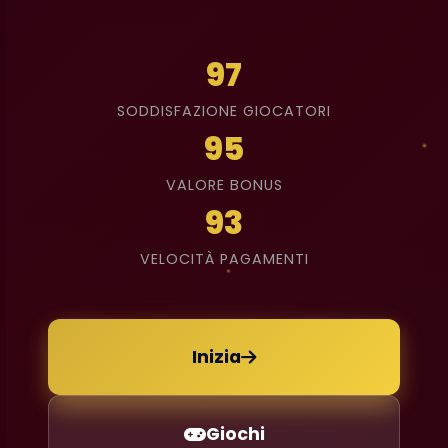
97
SODDISFAZIONE GIOCATORI
95
VALORE BONUS
93
VELOCITÀ PAGAMENTI
Inizia
Giochi