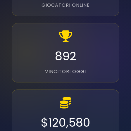
GIOCATORI ONLINE
892
VINCITORI OGGI
$124,567