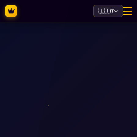
🇮🇹
IT