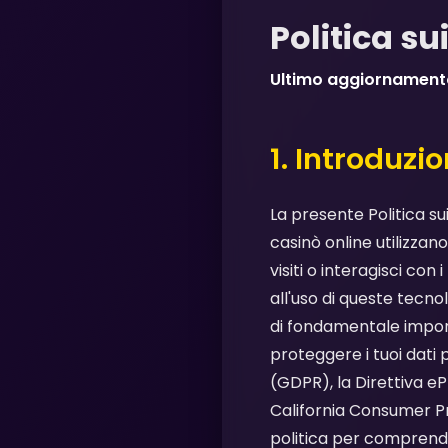
Politica su
Ultimo aggiornament
1. Introduzi
La presente Politica su
casinò online utilizzan
visiti o interagisci co
all'uso di queste tecnol
di fondamentale import
proteggere i tuoi dati 
(GDPR), la Direttiva eP
California Consumer P
politica per comprender