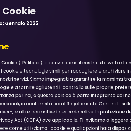
i Cookie
o: Gennaio 2025
one
i Cookie ("Politica") descrive come il nostro sito web e la
o i cookie e tecnologie simili per raccogliere e archiviare
n i nostri servizi. Siamo impegnati a garantire la massima 
ogie e a fornire agli utenti il controllo sulle proprie prefe
anza per noi, e questa politica è parte integrante del n
personali, in conformità con il Regolamento Generale sull
rivacy e altre normative internazionali sulla protezione dei 
rivacy Act (CCPA) ove applicabile. Ti invitiamo a legger
e come utilizziamo i cookie e quali opzioni hai a disposiz