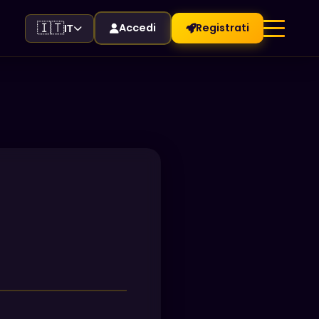
🇮🇹
Accedi
Registrati
IT