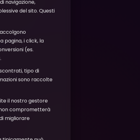
di navigazione,
lessive del sito. Questi
 Raccolgono
pagina, i click, la
onversioni (es.
.
scontrati, tipo di
ormazioni sono raccolte
ite il nostro gestore
one non comprometterà
di migliorare
 ma tipicamente può