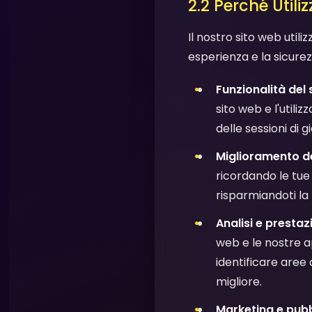
2.2 Perché Utili
Il nostro sito web utili
esperienza e la sicure
Funzionalità del
sito web e l'utili
delle sessioni di 
Miglioramento de
ricordando le tue
risparmiandoti la n
Analisi e prestaz
web e le nostre ap
identificare aree 
migliore.
Marketing e pub