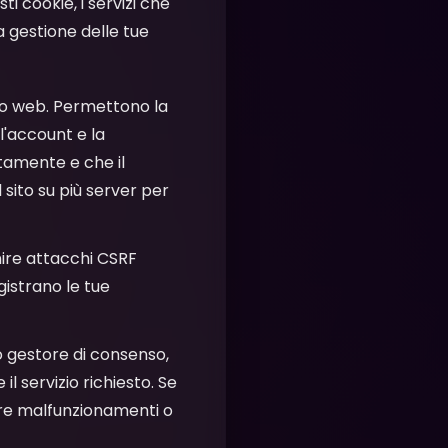
ti cookie, i servizi che
a gestione delle tue
sito web. Permettono la
l'account e la
tamente e che il
 sito su più server per
enire attacchi CSRF
istrano le tue
ro gestore di consenso,
l servizio richiesto. Se
rare malfunzionamenti o