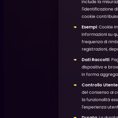
include la misuraz
l'identificazione 
cookie contribuisc
Esempi
: Cookie i
informazioni su qu
frequenza di rimba
registrazioni, dep
Dati Raccolti
: Pa
dispositivo e brow
in forma aggregat
Controllo Utente
del consenso ai c
la funzionalità es
l'esperienza utent
Durata
: La durat