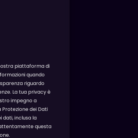
 nostra piattaforma di
 informazioni quando
trasparenza riguardo
renze. La tua privacy è
ostro impegno a
a Protezione dei Dati
dati, inclusa la
e attentamente questa
ione.