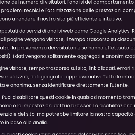
ione del numero di visitatori, l'analisi del comportamento 
di problemi tecnici e l'ottimizzazione delle prestazioni comp
ono a rendere il nostro sito più efficiente e intuitivo.
mpostati da servizi di analisi web come Google Analytics.
ali pagine vengono visitate, il tempo trascorso su ciascuna 
lzo, la provenienza dei visitatori e se hanno effettuato c
ositi). I dati vengono solitamente aggregati e anonimizzati
gine visitate, tempo trascorso sul sito, link cliccati, errori ri
ser utilizzati, dati geografici approssimativi. Tutte le inf
a e anonima, senza identificare direttamente l'utente.
: Puoi disabilitare questi cookie in qualsiasi momento tram
ookie o le impostazioni del tuo browser. La disabilitazi
senziale del sito, ma potrebbe limitare la nostra capacità 
e in base alle analisi.
a di questi cookie varia a seconda del servizio specifico,