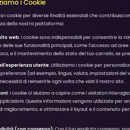
zziamo i Cookie
zza i cookie per diverse finalità essenziali che contribuisco
zza della nostra piattaforma:
 sito web
: I cookie sono indispensabili per consentire la n
zzo delle sue funzionalità principali, come l'accesso ad aree 
gioco, e il mantenimento dello stato del tuo carrello, se pr
ll'esperienza utente
: Utilizziamo i cookie per personaliz
 preferenze (ad esempio, lingua, valuta, impostazioni del
ecessità di reinserirle ogni volta che visiti il nostro sito.
ioni
: I cookie ci aiutano a capire come i visitatori interagis
plicazioni. Queste informazioni vengono utilizzate per ana
di miglioramento, e ottimizzare il layout e il contenuto per o
blicità (con consenso)
: Con il tuo esplicito consenso, pos