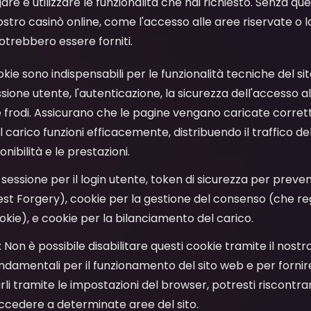
are e utilizzare le funzionalità che hai richiesto. Senza ques
stro casinò online, come l'accesso alle aree riservate o l
potrebbero essere forniti.
okie sono indispensabili per le funzionalità tecniche del 
sione utente, l'autenticazione, la sicurezza dell'accesso al
 frodi. Assicurano che le pagine vengano caricate corret
carico funzioni efficacemente, distribuendo il traffico del
nibilità e le prestazioni.
i sessione per il login utente, token di sicurezza per prev
st Forgery), cookie per la gestione del consenso (che reg
okie), e cookie per la bilanciamento del carico.
: Non è possibile disabilitare questi cookie tramite il nost
damentali per il funzionamento del sito web e per fornire i
arli tramite le impostazioni del browser, potresti riscont
 accedere a determinate aree del sito.