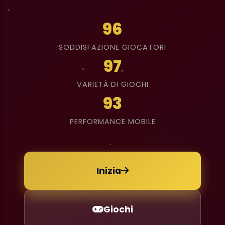
96
SODDISFAZIONE GIOCATORI
97
VARIETÀ DI GIOCHI
93
PERFORMANCE MOBILE
Inizia
Giochi