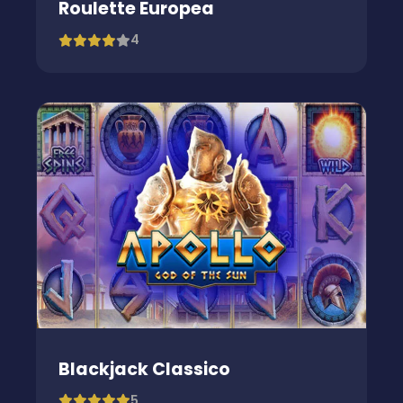
Roulette Europea
4
Blackjack Classico
5