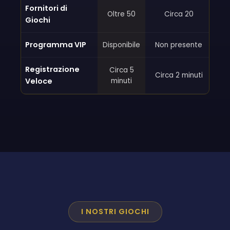
Fornitori di
Oltre 50
Circa 20
Giochi
Programma VIP
Disponibile
Non presente
Registrazione
Circa 5
Circa 2 minuti
Veloce
minuti
I NOSTRI GIOCHI