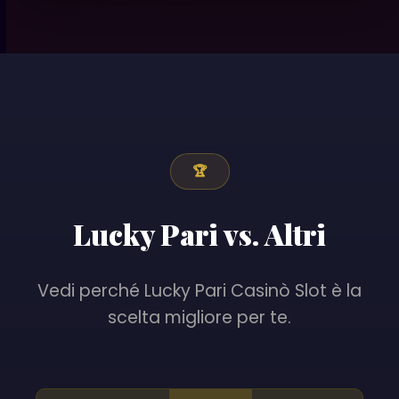
🏆
Lucky Pari vs. Altri
Vedi perché Lucky Pari Casinò Slot è la
scelta migliore per te.